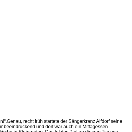
!“.Genau, recht früh startete der Sängerkranz Alfdorf seine
hr beeindruckend und dort war auch ein Mittagessen
kirche in Steingaden. Das letztes Ziel an diesem Tag war