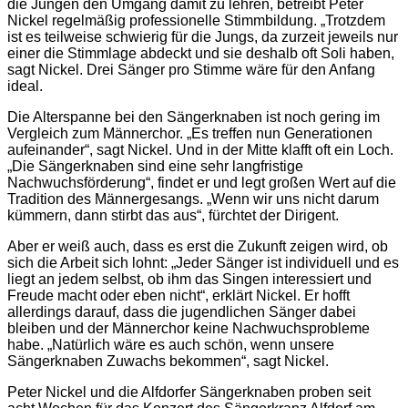
die Jungen den Umgang damit zu lehren, betreibt Peter
Nickel regelmäßig professionelle Stimmbildung. „Trotzdem
ist es teilweise schwierig für die Jungs, da zurzeit jeweils nur
einer die Stimmlage abdeckt und sie deshalb oft Soli haben,
sagt Nickel. Drei Sänger pro Stimme wäre für den Anfang
ideal.
Die Alterspanne bei den Sängerknaben ist noch gering im
Vergleich zum Männerchor. „Es treffen nun Generationen
aufeinander“, sagt Nickel. Und in der Mitte klafft oft ein Loch.
„Die Sängerknaben sind eine sehr langfristige
Nachwuchsförderung“, findet er und legt großen Wert auf die
Tradition des Männergesangs. „Wenn wir uns nicht darum
kümmern, dann stirbt das aus“, fürchtet der Dirigent.
Aber er weiß auch, dass es erst die Zukunft zeigen wird, ob
sich die Arbeit sich lohnt: „Jeder Sänger ist individuell und es
liegt an jedem selbst, ob ihm das Singen interessiert und
Freude macht oder eben nicht“, erklärt Nickel. Er hofft
allerdings darauf, dass die jugendlichen Sänger dabei
bleiben und der Männerchor keine Nachwuchsprobleme
habe. „Natürlich wäre es auch schön, wenn unsere
Sängerknaben Zuwachs bekommen“, sagt Nickel.
Peter Nickel und die Alfdorfer Sängerknaben proben seit