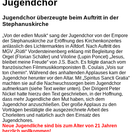
Jugendchor
Jugendchor überzeugte beim Auftritt in der
Stephanuskirche
„Von der edlen Musik“ sang der Jugendchor von der Empore
der Stephanuskirche zur Eröffnung des Kirchenkonzertes
anlässlich des Lichtermarktes in Alfdorf. Nach Auftritt des
MGV „Rütli“ Vordersteinenberg erklang mit Begleitung der
Orgel (Florian Schäfer) und Viloline (Lupin Poncet) „Jesus,
bleibet meine Freude“ von J.S. Bach. Es folgte danach vom
französischen Filmmusikkomponisten B. Coulais „Vois sur
ton chemin“. Während des anhaltenden Applauses kam der
Jugendchor herunter vor den Altar. Mit „Spiritus Sancti Gratia“
machten sie auf die Nachwuchssorgen beim Jugendchor
aufmerksam (siehe Text weiter unten). Der Dirigent Peter
Nickel hatte hierzu den Text geschrieben, in der Hoffnung,
dass mehr Jugendliche den Mut haben, sich dem
Jugendchor anzuschließen. Der große Applaus zu den
Vorträgen bestätigte die ausgezeichnete Arbeit des
Chorleiters und natürlich auch den Einsatz des
Jugendchores.
Neue Jugendliche sind bis zum Alter von 21 Jahren
herzlich wollkommen!