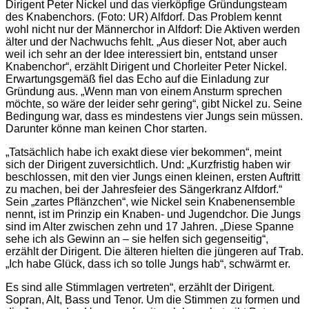
Dirigent Peter Nickel und das vierköpfige Gründungsteam
des Knabenchors. (Foto: UR) Alfdorf. Das Problem kennt
wohl nicht nur der Männerchor in Alfdorf: Die Aktiven werden
älter und der Nachwuchs fehlt. „Aus dieser Not, aber auch
weil ich sehr an der Idee interessiert bin, entstand unser
Knabenchor“, erzählt Dirigent und Chorleiter Peter Nickel.
Erwartungsgemäß fiel das Echo auf die Einladung zur
Gründung aus. „Wenn man von einem Ansturm sprechen
möchte, so wäre der leider sehr gering“, gibt Nickel zu. Seine
Bedingung war, dass es mindestens vier Jungs sein müssen.
Darunter könne man keinen Chor starten.
„Tatsächlich habe ich exakt diese vier bekommen“, meint
sich der Dirigent zuversichtlich. Und: „Kurzfristig haben wir
beschlossen, mit den vier Jungs einen kleinen, ersten Auftritt
zu machen, bei der Jahresfeier des Sängerkranz Alfdorf.“
Sein „zartes Pflänzchen“, wie Nickel sein Knabenensemble
nennt, ist im Prinzip ein Knaben- und Jugendchor. Die Jungs
sind im Alter zwischen zehn und 17 Jahren. „Diese Spanne
sehe ich als Gewinn an – sie helfen sich gegenseitig“,
erzählt der Dirigent. Die älteren hielten die jüngeren auf Trab.
„Ich habe Glück, dass ich so tolle Jungs hab“, schwärmt er.
Es sind alle Stimmlagen vertreten“, erzählt der Dirigent.
Sopran, Alt, Bass und Tenor. Um die Stimmen zu formen und