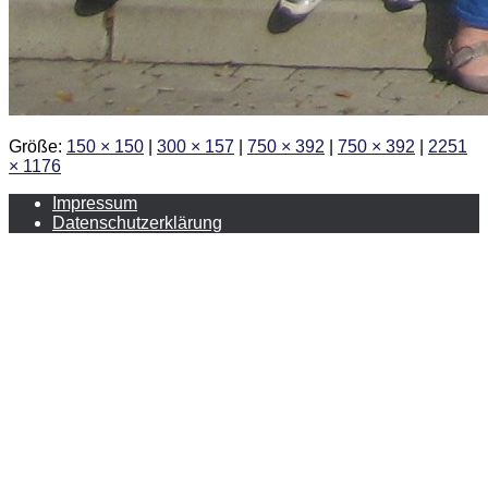
Größe:
150 × 150
|
300 × 157
|
750 × 392
|
750 × 392
|
2251
× 1176
Impressum
Datenschutzerklärung