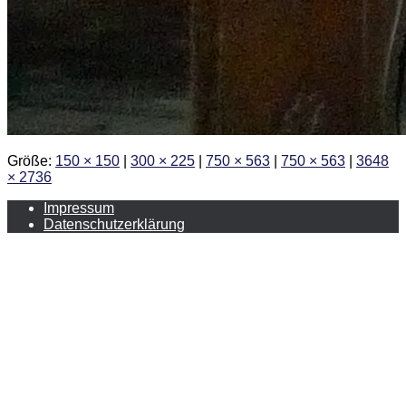
Größe:
150 × 150
|
300 × 225
|
750 × 563
|
750 × 563
|
3648
× 2736
Impressum
Datenschutzerklärung