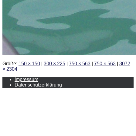
Größe:
150 × 150
|
300 × 225
|
750 × 563
|
750 × 563
|
3072
× 2304
Impressum
Datenschutzerklärung